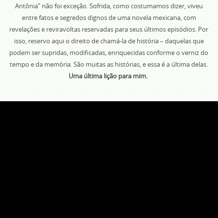
Antônia” não foi exceção. Sofrida, como costumamos dizer, viveu
entre fatos e segredos dignos de uma novela mexicana, com
revelações e reviravoltas reservadas para seus últimos episódios. Por
isso, reservo aqui o direito de chamá-la de história – daquelas que
podem ser supridas, modificadas, enriquecidas conforme o verniz do
tempo e da memória. São muitas as histórias, e essa é a última delas.
Uma última lição para mim.